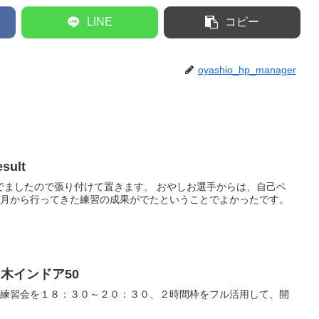
LINE
コピー
oyashio_hp_manager
ult
でましたので張り付けて置きます。 おやしお選手からは、自己ベ
9月から行ってきた練習の成果がでたということでよかったです。
々木インドア50
る練習会を１８：３０～２０：３０、２時間枠をフル活用して、開