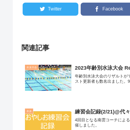
Twitter
Facebook
関連記事
2023年齢別水泳大会 Res
水泳大会
年齢別水泳大会のリザルトが
スト更新者も数名出ました。
練習会記録(2/21)@代
水泳
4回目となる南雲コーチによ
催しました。