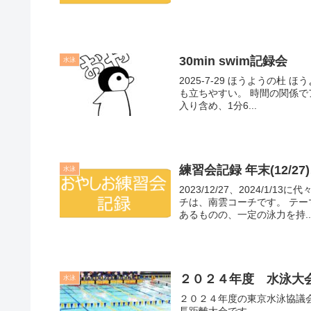
30min swim記録会
水泳
2025-7-29 ほうようの杜 ほうようの杜プールは、プール幅が狭いのでやや泳ぎにくい。また波
も立ちやすい。 時間の関係でアップの時間が取れていない。 NameDistance(m)memo木村1332
入り含め、1分6...
練習会記録 年末(12/2
水泳
2023/12/27、2024/1
チは、南雲コーチです。 テーマ：ストロークテクニックの向上 参加メンバーは、泳力に違いは
あるものの、一定の泳力を持..
２０２４年度 水泳大
水泳
２０２４年度の東京水泳協議会の水泳大会情
長距離大会です。