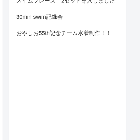
スイムブレース 2セット導入しました
30min swim記録会
おやしお55th記念チーム水着制作！！