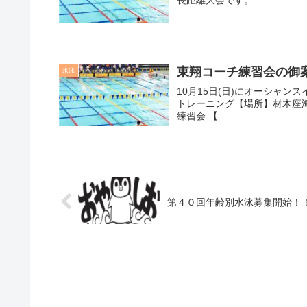
東翔コーチ練習会の御案内
水泳
10月15日(日)にオーシャンスイム練習会 【日時】10月15日(日) 1
トレーニング【場所】材木座海岸 10月17日（火）の16時30分からインドア50にて
練習会 【...
第４０回年齢別水泳募集開始！