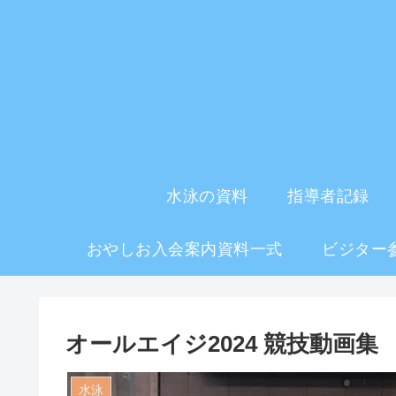
水泳の資料
指導者記録
おやしお入会案内資料一式
ビジター
オールエイジ2024 競技動画集
水泳