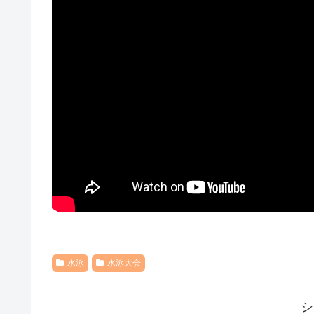
水泳
水泳大会
シ