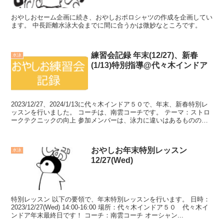
おやしおセーム企画に続き、おやしおポロシャツの作成を企画してい
ます。 中長距離水泳大会までに間に合うかは微妙なところです。
練習会記録 年末(12/27)、新春
水泳
(1/13)特別指導@代々木インドア
2023/12/27、2024/1/13に代々木インドア５０で、年末、新春特別レ
ッスンを行いました。 コーチは、南雲コーチです。 テーマ：ストロ
ークテクニックの向上 参加メンバーは、泳力に違いはあるものの、
一定の泳力を持...
おやしお年末特別レッスン
水泳
12/27(Wed)
特別レッスン 以下の要領で、年末特別レッスンを行います。 日時：
2023/12/27(Wed) 14:00-16:00 場所：代々木インドア５０ 代々木イ
ンドア年末最終日です！ コーチ：南雲コーチ オーシャン...