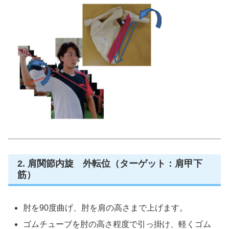
2. 肩関節内旋 外転位（ターゲット：肩甲下
筋）
肘を90度曲げ、肘を肩の高さまで上げます。
ゴムチューブを肘の高さ程度で引っ掛け、軽くゴム