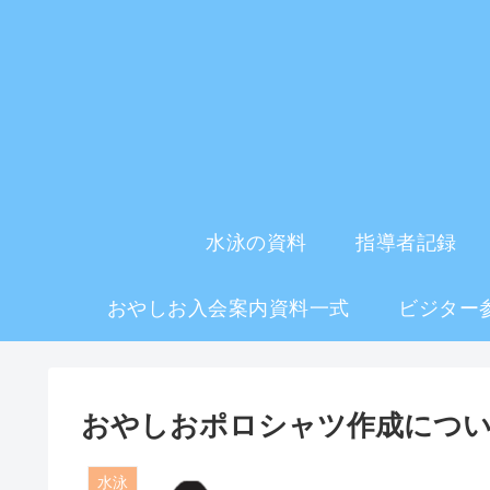
水泳の資料
指導者記録
おやしお入会案内資料一式
ビジター
おやしおポロシャツ作成につ
水泳