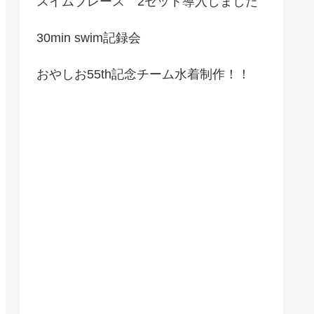
スイムブレース 2セット導入しました
30min swim記録会
おやしお55th記念チーム水着制作！！